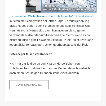
„
Schumacher: Weiter Rätseln über Unfallursache
“.
So und ähnlich
lauteten die Schlagzeilen der letzten Tage. Es muss jeden Tag
etwas Neues geben über Schumacher und sein Schicksal. Und
wenn es nichts Neues gibt, dann kommt eben die so gerne
verwendete Rätselraten-um-Ursache-Karte. Selbst wenn es da
nichts zu rätseln gibt. Es war ein Skiunfall. Punkt. Zu stürzen kann
jedem Skifahrer passieren, schon überhaupt abseits der Piste.
Gatekeeper falsch verstanden?
Nicht nur das leidige an den Haaren Herbeiziehen von
Unfallursachen und das Lechzen der Medien danach, vielleicht
doch einen Schuldigen zu finden, kann einen anekeln.
SCHUMACHER,
CONTINUE READING
MERKEL
UND
DIE
MEDIEN-
DUMMHEITEN