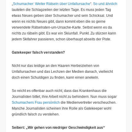
„
Schumacher: Weiter Rätseln über Unfallursache
“.
So und ähnlich
lauteten die Schlagzeilen der letzten Tage. Es muss jeden Tag
etwas Neues geben über Schumacher und sein Schicksal. Und
wenn es nichts Neues gibt, dann kommt eben die so gerne
verwendete Rätselraten-um-Ursache-Karte. Selbst wenn es da
nichts zu rätseln gibt. Es war ein Skiunfall. Punkt. Zu stürzen kann
jedem Skifahrer passieren, schon überhaupt abseits der Piste.
Gatekeeper falsch verstanden?
Nicht nur das leidige an den Haaren Herbeiziehen von
Unfallursachen und das Lechzen der Medien danach, vielleicht
doch einen Schuldigen zu finden, kann einen anekeln.
So reicht es offenbar auch nicht, dass das Krankenhaus die
Journalisten bittet, ihre Arbeit nicht zu behindern. Nun muss sogar
Schumachers Frau persönlich
die Medienvertreter verscheuchen.
Manche Journalisten scheinen ihre Rolle als Gatekeeper wohl
gründlich falsch zu verstehen.
Seibert: „Wir gehen von niedriger Geschwindigkeit aus“