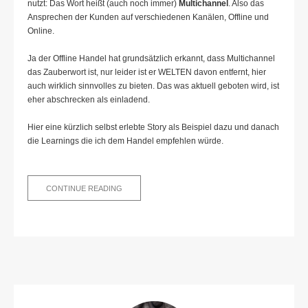
nutzt: Das Wort heißt (auch noch immer)
Multichannel
. Also das
Ansprechen der Kunden auf verschiedenen Kanälen, Offline und
Online.
Ja der Offline Handel hat grundsätzlich erkannt, dass Multichannel
das Zauberwort ist, nur leider ist er WELTEN davon entfernt, hier
auch wirklich sinnvolles zu bieten. Das was aktuell geboten wird, ist
eher abschrecken als einladend.
Hier eine kürzlich selbst erlebte Story als Beispiel dazu und danach
die Learnings die ich dem Handel empfehlen würde.
LIEBER
CONTINUE READING
HANDEL:
WACH
ENDLICH
AUF,
WENN
DIR
DEIN
LEBEN
LIEB
IST!