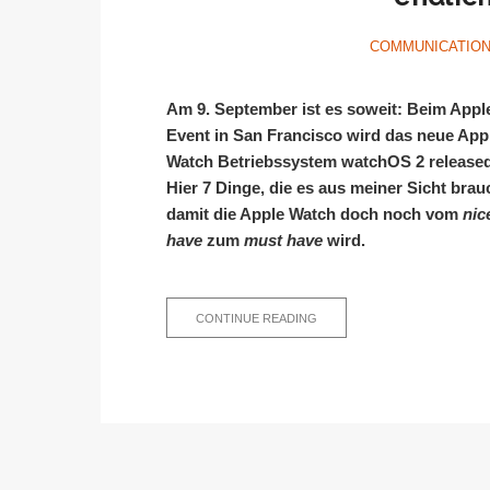
COMMUNICATIO
Am 9. September ist es soweit: Beim Appl
Event in San Francisco wird das neue App
Watch Betriebssystem watchOS 2 released
Hier 7 Dinge, die es aus meiner Sicht brau
damit die Apple Watch doch noch vom
nic
have
zum
must have
wird.
DAS
CONTINUE READING
MUSS
WATCHOS
2
HABEN,
DAMIT
DIE
APPLE
WATCH
ENDLICH
WOW
WIRD