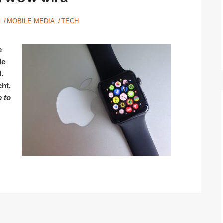
N
MOBILE MEDIA
TECH
e
le
.
cht,
e to