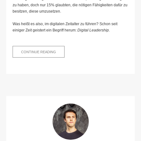
zu haben, doch nur 15% glaubten, die nötigen Fähigkeiten dafür zu
besitzen, diese umzusetzen.
Was heißt es also, im digitalen Zeitalter zu führen? Schon seit
einiger Zeit geistert ein Begriff herum:
Digital Leadership
.
DIGITAL
CONTINUE READING
LEADERSHIP:
WORAUF
ES
IM
POST-
CORONA
ZEITALTER
ANKOMMT