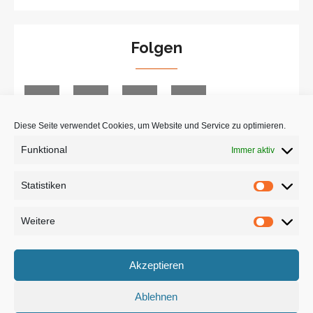
Folgen
Diese Seite verwendet Cookies, um Website und Service zu optimieren.
Funktional
Immer aktiv
Suche
Statistiken
Statist
Weitere
Weiter
Akzeptieren
Ablehnen