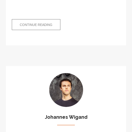
PODCAST
CONTINUE READING
#1:
NOTABOUT.ME
JETZT
AUCH
ZUM
HÖREN
Johannes Wigand