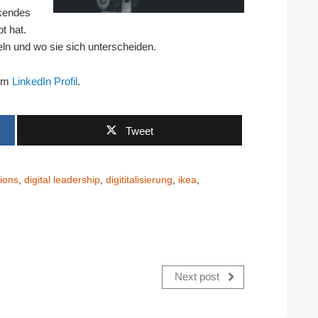
ckendes
t hat.
eln und wo sie sich unterscheiden.
nem
LinkedIn Profil
.
Tweet
ions
,
digital leadership
,
digititalisierung
,
ikea
,
Next post