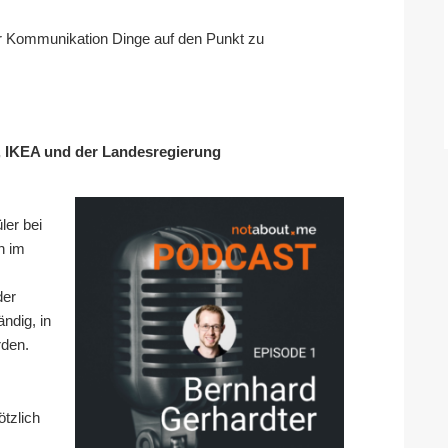
 der Kommunikation Dinge auf den Punkt zu
, IKEA und der Landesregierung
ler bei
h im
der
ndig, in
rden.
ötzlich