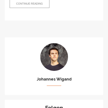
FAKE
CONTINUE READING
NEWS:
WER
DEFINIERT
NUN
DIE
WAHRHEIT?
Johannes Wigand
Folgen