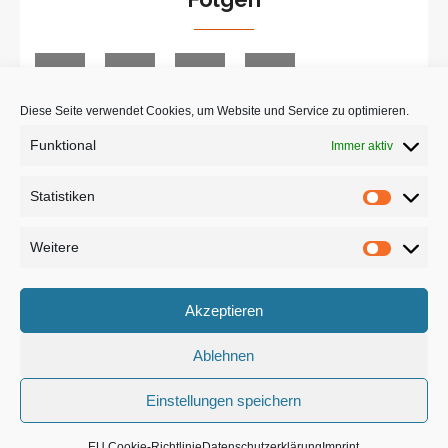
Diese Seite verwendet Cookies, um Website und Service zu optimieren.
Funktional
Immer aktiv
Suche
Statistiken
Statist
Weitere
Weiter
Akzeptieren
Ablehnen
Designed by
WPlook Studio
Einstellungen speichern
Imprint
Datenschutzerklärung
EU Cookie-Richtlinie
EU Cookie-Richtlinie
Datenschutzerklärung
Imprint