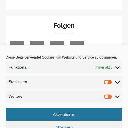
Folgen
Diese Seite verwendet Cookies, um Website und Service zu optimieren.
Funktional
Immer aktiv
Suche
Statistiken
Statist
Weitere
Weiter
Akzeptieren
Ablehnen